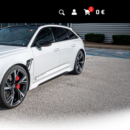
0
0
€