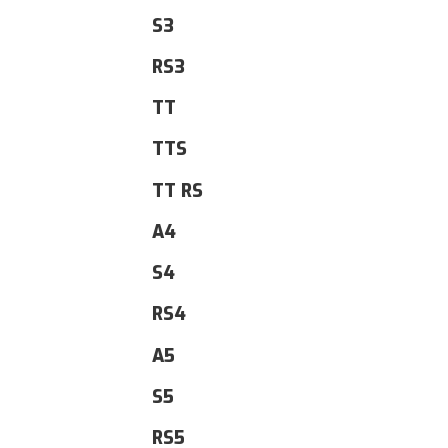
S3
RS3
TT
TTS
TT RS
A4
S4
RS4
A5
S5
RS5