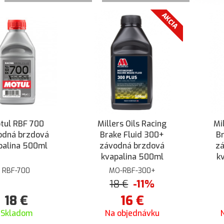
AKCIA
tul RBF 700
Millers Oils Racing
Mi
odná brzdová
Brake Fluid 300+
Br
palina 500ml
závodná brzdová
z
kvapalina 500ml
k
RBF-700
MO-RBF-300+
18
€
-11%
18
€
16
€
Skladom
Na objednávku