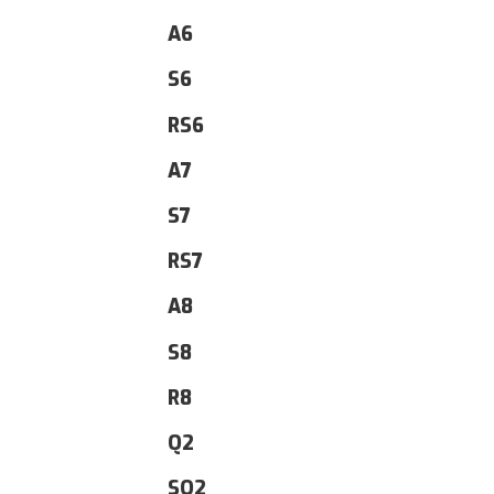
A6
S6
RS6
A7
S7
RS7
A8
S8
R8
Q2
SQ2