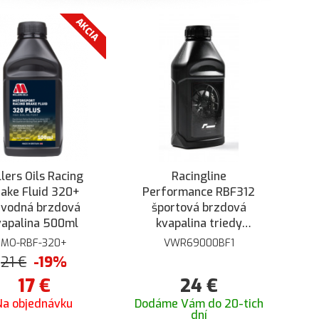
AKCIA
llers Oils Racing
Racingline
ake Fluid 320+
Performance RBF312
ávodná brzdová
športová brzdová
vapalina 500ml
kvapalina triedy
Super DOT4 500ml
MO-RBF-320+
VWR69000BF1
21
€
-19%
17
€
24
€
Na objednávku
Dodáme Vám do 20-tich
dní