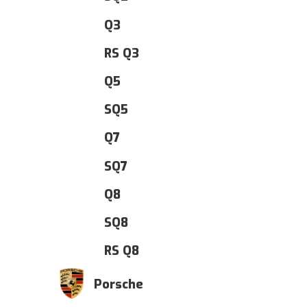
Q3
RS Q3
Q5
SQ5
Q7
SQ7
Q8
SQ8
RS Q8
Porsche