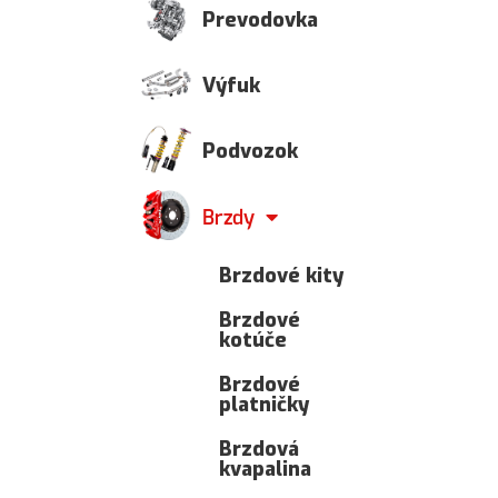
Prevodovka
Výfuk
Podvozok
Brzdy
Brzdové kity
Brzdové
kotúče
Brzdové
platničky
Brzdová
kvapalina