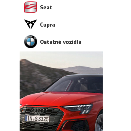
Seat
Cupra
Ostatné vozidlá