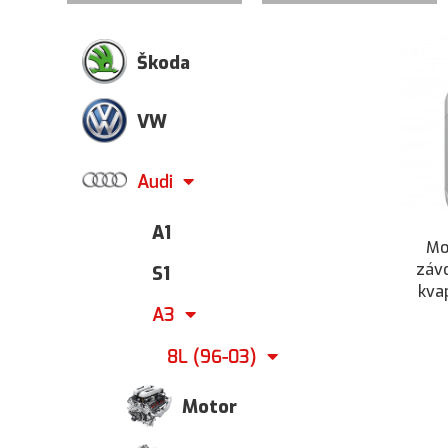
Škoda
VW
Audi
A1
Mo
záv
S1
kva
A3
8L (96-03)
Motor