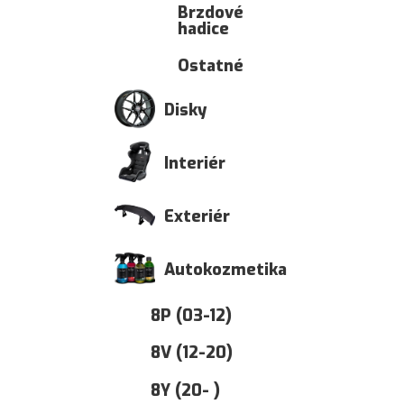
Brzdové
hadice
Ostatné
Disky
Interiér
Exteriér
Autokozmetika
8P (03-12)
8V (12-20)
8Y (20- )